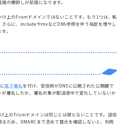
経路の棚卸しが前提になります。
かけ上のFromドメインではないことです。もう1つは、転
らに、includeやmxなどDNS参照を伴う指定を増やし
ます。
に
電子署名
を付け、受信側がDNSに公開された公開鍵で
ンが署名したか、署名対象が配送途中で変化していないか
かけ上のFromドメインは同じとは限らないことです。送信
るため、DMARCまで含めて整合を確認しないと、利用