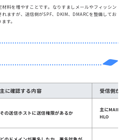
定材料を増やすことです。なりすましメールやフィッシン
ますが、送信側がSPF、DKIM、DMARCを整備してお
ります。
主に確認する内容
受信側が見る識
主にMAIL FROM
その送信ホストに送信権限があるか
HLO
どのドメインが署名したか、署名対象が