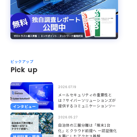
ピックアップ
Pick up
2026.07.19
メールセキュリティの重要性と
は？サイバーソリューションズが
提供するコミュニケーションツー
インタビュー
ルのセキュリティとそれを支える
Soliton OneGate
2026.05.27
自治体の三層分離は「端末1台
化」とクラウド前提へ ー認証強化
を要にしたアクセス基盤
技術記事・調査