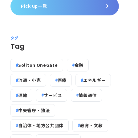
メイン
Pick up一覧
ンは別にできます
送信経路や署名設定が崩れていると正
のドメイン
メールも失敗します
タグ
Tag
Soliton OneGate
金融
流通・小売
医療
エネルギー
運輸
サービス
情報通信
中央省庁・独法
自治体・地方公共団体
教育・文教