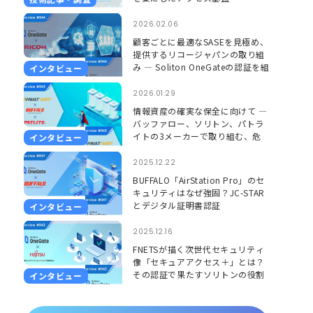
2026.02.06
顧客ごとに最適なSASEを見極め、
提供するリコージャパンの取り組
み ― Soliton OneGateの認証を組
インタビュー
み合わせ、更に安心して使える環
境に ―
2026.01.29
情報資産の確実な保全に向けて ―
バッファロー、ソリトン、パトラ
イトの3メーカーで取り組む、危
インタビュー
機を「見える」「聞こえる」形で
捉えるソリューション ―
2025.12.22
BUFFALO「AirStation Pro」のセ
キュリティはなぜ強固？JC-STAR
別子
単独では足りない点
とデジタル証明書認証
インタビュー
2025.12.16
、必要に応じてHELO/E
見かけ上のFromドメインとの整合ま
FNETSが描く次世代セキュリティ
は保証しません
像「セキュアアクセス＋」とは？
その認証で果たすソリトンの役割
インタビュー
署名ドメインと見かけ上のFromドメ