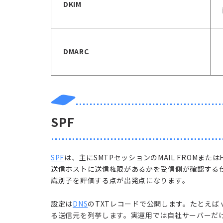
DKIM
DMARC
SPF
SPF
は、主にSMTPセッションのMAIL FROMまた
送信ホストに送信権限があるかを受信側が確認する
識別子を評価する点が出発点になります。
設定は
DNS
のTXTレコードで公開します。たとえば v=spf1
る送信元を列挙します。実運用では自社サーバーだ