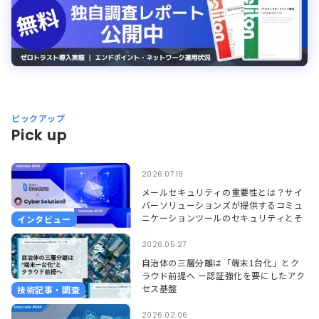
ピックアップ
Pick up
2026.07.19
メールセキュリティの重要性とは？サイ
バーソリューションズが提供するコミュ
ニケーションツールのセキュリティとそ
インタビュー
れを支えるSoliton OneGate
2026.05.27
自治体の三層分離は「端末1台化」とク
ラウド前提へ ー認証強化を要にしたアク
セス基盤
技術記事・調査
2026.02.06