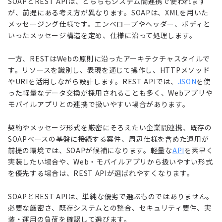
SOAPとREST APIは、どちらもシステム間連携で使われます
が、前提にある考え方が異なります。SOAPは、XMLを用いた
メッセージング仕様です。エンベロープやヘッダー、ボディと
いったメッセージ構造を定め、仕様に沿って処理します。
一方、RESTはWebの原則に沿ったアーキテクチャスタイルで
す。リソースを識別し、表現を通じて操作し、HTTPメソッド
やURIを活用しながら設計します。REST APIでは、
JSON
を使
った軽量なデータ交換が採用されることも多く、Webアプリや
モバイルアプリとの連携で扱いやすい場合があります。
契約やメッセージ形式を厳密にそろえたい企業間連携、既存の
SOAPベースの基盤に接続する案件、周辺仕様を含めた運用が
前提の環境では、SOAPが候補になります。軽量な
API
を素早く
実装したい場合や、Web・モバイルアプリから扱いやすい形式
を優先する場合は、REST APIが選ばれやすくなります。
SOAPとREST APIは、単純な優劣で選ぶものではありません。
必要な厳密さ、既存システムとの整合、セキュリティ要件、実
装・運用の負荷を確認して選びます。