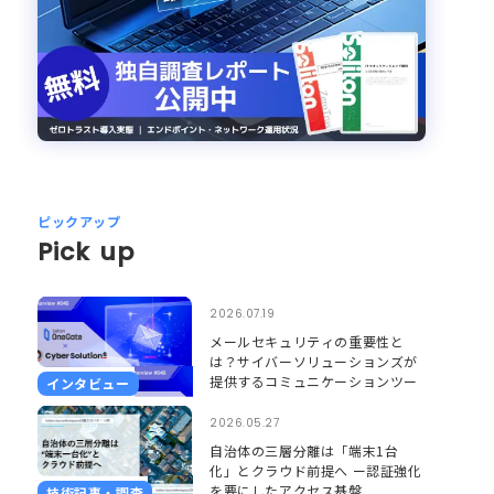
ピックアップ
Pick up
2026.07.19
メールセキュリティの重要性と
は？サイバーソリューションズが
提供するコミュニケーションツー
インタビュー
ルのセキュリティとそれを支える
Soliton OneGate
2026.05.27
自治体の三層分離は「端末1台
化」とクラウド前提へ ー認証強化
を要にしたアクセス基盤
技術記事・調査