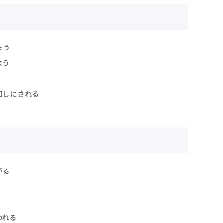
まう
まう
回しにされる
がる
われる