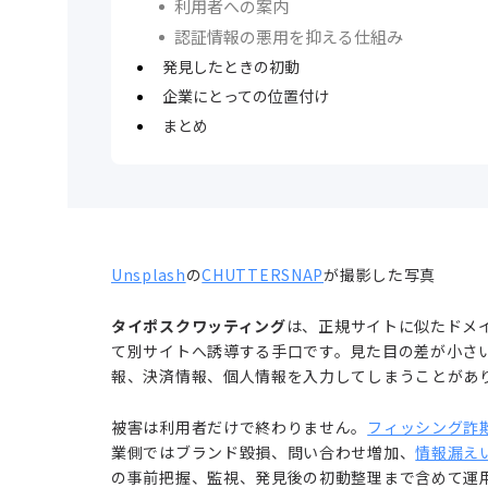
利用者への案内
認証情報の悪用を抑える仕組み
発見したときの初動
企業にとっての位置付け
まとめ
Unsplash
の
CHUTTERSNAP
が撮影した写真
タイポスクワッティング
は、正規サイトに似たドメ
て別サイトへ誘導する手口です。見た目の差が小さ
報、決済情報、個人情報を入力してしまうことがあ
被害は利用者だけで終わりません。
フィッシング詐
業側ではブランド毀損、問い合わせ増加、
情報漏え
の事前把握、監視、発見後の初動整理まで含めて運