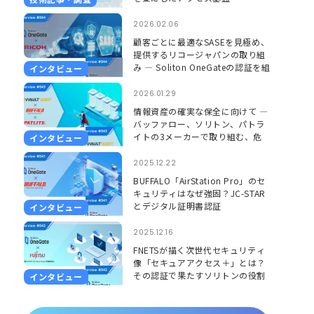
2026.02.06
顧客ごとに最適なSASEを見極め、
提供するリコージャパンの取り組
み ― Soliton OneGateの認証を組
インタビュー
み合わせ、更に安心して使える環
境に ―
2026.01.29
情報資産の確実な保全に向けて ―
バッファロー、ソリトン、パトラ
イトの3メーカーで取り組む、危
インタビュー
機を「見える」「聞こえる」形で
捉えるソリューション ―
2025.12.22
BUFFALO「AirStation Pro」のセ
キュリティはなぜ強固？JC-STAR
とデジタル証明書認証
インタビュー
2025.12.16
FNETSが描く次世代セキュリティ
像「セキュアアクセス＋」とは？
その認証で果たすソリトンの役割
インタビュー