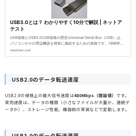
USB3.0とは？ わかりやすく10分で解説 | ネットア
テスト
USB規格とUSB3.0USB規格の歴史Universal Serial Bus（USB）は、
パソコンやその周辺機器を簡単に接続するための規格です。1996年に
採用されたUSB1.0から始まりその後のUSB規格が続々と策定され、19
netattest.com
98年にはUSB1.1、2000年にはUSB2....
USB2.0のデータ転送速度
USB2.0の規格上の最大信号速度は
480Mbps（理論値）
です。
実効速度は、データの種類（小さなファイルが大量か、連続デ
ータか）、ストレージ性能、機器側の実装などで変動します。
USB3.0のデータ転送速度