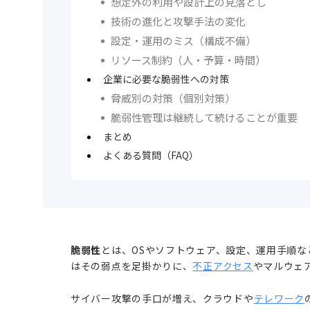
想定外の利用や設計上の見落とし
技術の進化と攻撃手法の変化
設定・運用のミス（構成不備）
リソース制約（人・予算・時間）
企業に必要な脆弱性への対策
脅威別の対策（個別対策）
脆弱性管理は継続して続けることが重要
まとめ
よくある質問（FAQ）
脆弱性
とは、OSやソフトウェア、設定、運用手順
はその弱点を足掛かりに、
不正アクセス
やマルウェ
サイバー攻撃の手口が増え、クラウドや
テレワーク