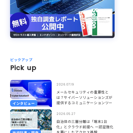
ピックアップ
Pick up
2026.07.19
メールセキュリティの重要性と
は？サイバーソリューションズが
提供するコミュニケーションツー
インタビュー
ルのセキュリティとそれを支える
Soliton OneGate
2026.05.27
自治体の三層分離は「端末1台
化」とクラウド前提へ ー認証強化
を要にしたアクセス基盤
技術記事・調査