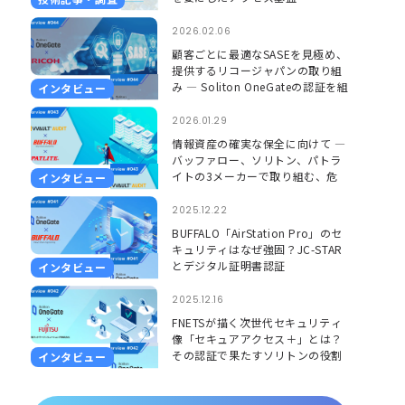
2026.02.06
顧客ごとに最適なSASEを見極め、
提供するリコージャパンの取り組
み ― Soliton OneGateの認証を組
インタビュー
み合わせ、更に安心して使える環
境に ―
2026.01.29
情報資産の確実な保全に向けて ―
バッファロー、ソリトン、パトラ
イトの3メーカーで取り組む、危
インタビュー
機を「見える」「聞こえる」形で
捉えるソリューション ―
2025.12.22
BUFFALO「AirStation Pro」のセ
キュリティはなぜ強固？JC-STAR
とデジタル証明書認証
インタビュー
2025.12.16
FNETSが描く次世代セキュリティ
像「セキュアアクセス＋」とは？
その認証で果たすソリトンの役割
インタビュー