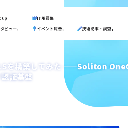
k up
IT用語集
ンタビュー
イベント報告
技術記事・調査
を構築してみた──Soliton OneGate 
ウド認証基盤