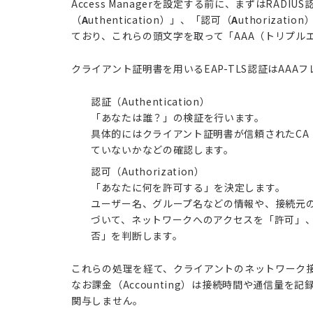
Access Managerを設定する前に、まずはRAD
（
A
uthentication）」、「認可（
A
uthorizati
ており、これらの頭文字を取って「AAA（トリプル
クライアント証明書を用いるEAP-TLS認証はAA
認証（Authentication）
「あなたは誰？」の検証を行います。
具体的にはクライアント証明書が信頼されたC
ていないかなどの確認します。
認可（Authorization）
「あなたに何を許可する」を決定します。
ユーザー名、グループ名などの情報や、接続元のSS
づいて、ネットワークへのアクセスを「許可」
否」を判断します。
これらの処理を経て、クライアントのネットワーク
なお課金（Accounting）は接続時間や通信量を記
関与しません。