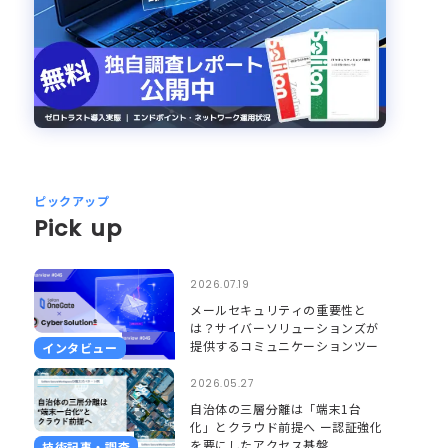
ピックアップ
Pick up
2026.07.19
メールセキュリティの重要性と
は？サイバーソリューションズが
提供するコミュニケーションツー
インタビュー
ルのセキュリティとそれを支える
Soliton OneGate
2026.05.27
自治体の三層分離は「端末1台
化」とクラウド前提へ ー認証強化
を要にしたアクセス基盤
技術記事・調査