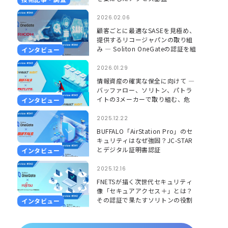
2026.02.06
顧客ごとに最適なSASEを見極め、
提供するリコージャパンの取り組
み ― Soliton OneGateの認証を組
インタビュー
み合わせ、更に安心して使える環
境に ―
2026.01.29
情報資産の確実な保全に向けて ―
バッファロー、ソリトン、パトラ
イトの3メーカーで取り組む、危
インタビュー
機を「見える」「聞こえる」形で
捉えるソリューション ―
2025.12.22
BUFFALO「AirStation Pro」のセ
キュリティはなぜ強固？JC-STAR
とデジタル証明書認証
インタビュー
2025.12.16
FNETSが描く次世代セキュリティ
像「セキュアアクセス＋」とは？
その認証で果たすソリトンの役割
インタビュー