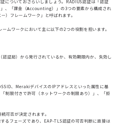
IUS認証についておさらいしましょう。RADIUS認証は「認証
on）」、「課金（
A
ccounting）」の3つの要素から構成され
エー）フレームワーク」と呼ばれます。
Aフレームワークにおいて主に以下の2つの役割を担います。
A（認証局）から発行されているか、有効期限内か、失効し
ID、MerakiデバイスのIPアドレスといった属性に基
、「制限付きで許可（ネットワークの制限あり）」、「拒
接続可否が決定されます。
録するフェーズであり、EAP-TLS認証の可否判断に直接は