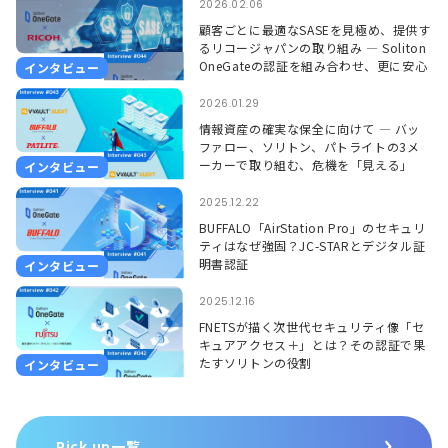
2026.02.06
顧客ごとに最適なSASEを見極め、提供す
るリコージャパンの取り組み ― Soliton
OneGateの認証を組み合わせ、更に安心
インタビュー
して使える環境に ―
2026.01.29
情報資産の確実な保全に向けて ― バッ
ファロー、ソリトン、パトライトの3メ
ーカーで取り組む、危機を「見える」
インタビュー
「聞こえる」形で捉えるソリューション
―
2025.12.22
BUFFALO「AirStation Pro」のセキュリ
ティはなぜ強固？JC-STARとデジタル証
明書認証
インタビュー
2025.12.16
FNETSが描く次世代セキュリティ像「セ
キュアアクセス＋」とは？その認証で果
たすソリトンの役割
インタビュー
Pick up一覧