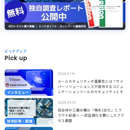
ピックアップ
Pick up
2026.07.19
メールセキュリティの重要性とは？サイ
バーソリューションズが提供するコミュ
ニケーションツールのセキュリティとそ
インタビュー
れを支えるSoliton OneGate
2026.05.27
自治体の三層分離は「端末1台化」とク
ラウド前提へ ー認証強化を要にしたアク
セス基盤
技術記事・調査