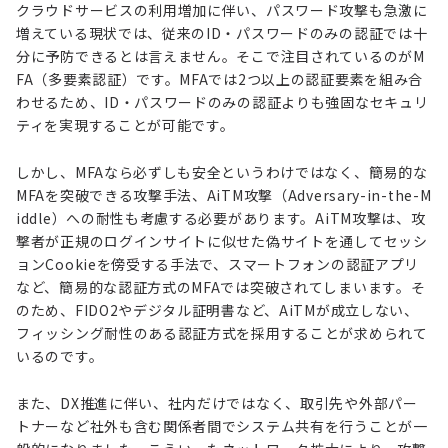
クラウドサービスの利用増加に伴い、パスワード攻撃も急激に
増えている現状では、従来のID・パスワードのみの認証では十
分に予防できるとは言えません。そこで注目されているのがM
FA（多要素認証）です。MFAでは2つ以上の認証要素を組み合
わせるため、ID・パスワードのみの認証よりも強固なセキュリ
ティを実現することが可能です。
しかし、MFAなら必ずしも安全というわけではなく、簡易的な
MFAを突破できる攻撃手法、AiTM攻撃（Adversary-in-the-M
iddle）への耐性も考慮する必要があります。AiTM攻撃は、攻
撃者が正規のログインサイトに似せた偽サイトを通してセッシ
ョンCookieを傍受する手法で、スマートフォンの認証アプリ
など、簡易的な認証方式のMFAでは突破されてしまいます。そ
のため、FIDO2やデジタル証明書など、AiTMが成立しない、
フィッシング耐性のある認証方式を採用することが求められて
いるのです。
また、DX推進に伴い、社内だけではなく、取引先や外部パー
トナーなど社外も含む関係者間でシステム共有を行うことが一