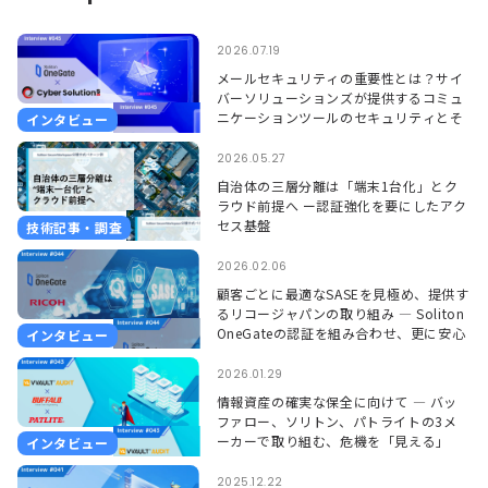
2026.07.19
メールセキュリティの重要性とは？サイ
バーソリューションズが提供するコミュ
ニケーションツールのセキュリティとそ
インタビュー
れを支えるSoliton OneGate
2026.05.27
自治体の三層分離は「端末1台化」とク
ラウド前提へ ー認証強化を要にしたアク
セス基盤
技術記事・調査
2026.02.06
顧客ごとに最適なSASEを見極め、提供す
るリコージャパンの取り組み ― Soliton
OneGateの認証を組み合わせ、更に安心
インタビュー
して使える環境に ―
2026.01.29
情報資産の確実な保全に向けて ― バッ
ファロー、ソリトン、パトライトの3メ
ーカーで取り組む、危機を「見える」
インタビュー
「聞こえる」形で捉えるソリューション
―
2025.12.22