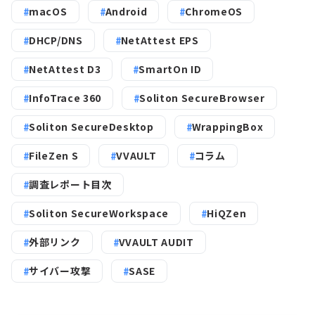
macOS
Android
ChromeOS
DHCP/DNS
NetAttest EPS
NetAttest D3
SmartOn ID
InfoTrace 360
Soliton SecureBrowser
Soliton SecureDesktop
WrappingBox
FileZen S
VVAULT
コラム
調査レポート目次
Soliton SecureWorkspace
HiQZen
外部リンク
VVAULT AUDIT
サイバー攻撃
SASE