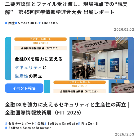
二要素認証とファイル受け渡し、現場視点での“現実
解”｜第45回医療情報学連合大会 出展レポート
医療
SmartOn ID
FileZen S
2026.02.02
イベント報告
金融DXを強力に支えるセキュリティと生産性の両立 |
金融国際情報技術展（FIT 2025）
セミナーレポート
金融
Soliton OneGate
FileZen S
Soliton SecureBrowser
2025.12.03