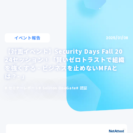
イベント報告
2025/01/08
【対面イベント】Security Days Fall 20
24セッション①「賢いゼロトラストで組織
を強くする - ビジネスを止めないMFAと
は？- 」
セミナーレポート
Soliton OneGate
認証