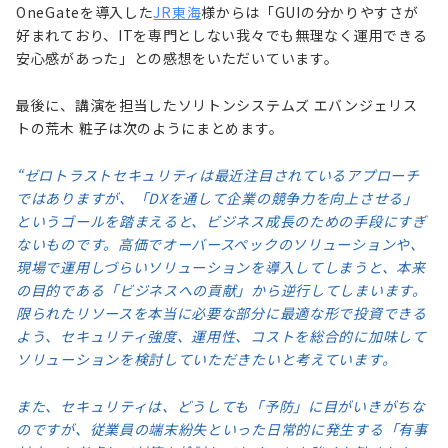
OneGateを導入した
JR東海
様からは「GUIの分かりやすさが
好まれており、ITを専門としない我々でも無理なく運用できる
安心感があった」との感想をいただいています。
最後に、講演を担当したソリトンシステムズ エバンジェリス
トの荒木 粧子は次のようにまとめます。
“ゼロトラストセキュリティは最近注目されているアプローチ
ではありますが、「DXを通して企業の競争力を向上させる」
というゴールを踏まえると、ビジネス成長のための手段にすぎ
ないものです。高価でオーバースペックのソリューションや、
現場で運用しづらいソリューションを導入してしまうと、本来
の目的である「ビジネスへの貢献」から逆行してしまいます。
限られたリソースを本当に必要な部分に最適な形で投資できる
よう、セキュリティ強度、運用性、コストを総合的に加味して
ソリューションを検討していただきたいと考えています。
また、セキュリティは、どうしても「予防」に目がいきがちな
のですが、従業員の端末紛失といった日常的に発生する「有事