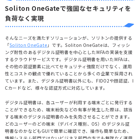
Soliton OneGateで強固なセキュリティを
負荷なく実現
そんなニーズを満たすソリューションが、ソリトンの提供する
「
Soliton OneGate
」です。Soliton OneGateは、フィッシ
ング耐性のあるデジタル証明書を中心としたMFAの実装を支援
するクラウドサービスです。デジタル証明書を用いたMFAは、
その他の認証要素に比べてセキュリティ強度だけでなく、運用
性とコストの観点で優れていることから多くの企業で採用され
ています。また、デジタル証明書以外にも、FIDO2や顔認証、I
Cカードなど、様々な認証方式に対応しています。
デジタル証明書は、各ユーザーが利用する端末ごとに発行する
ことができるため、端末紛失などの有事が発生した際は、該当
する端末のデジタル証明書のみを失効させることができます。
どのユーザーのどの端末（デバイス種別、OS）のデジタル証
明書なのかなどもGUIで簡単に確認でき、操作も簡単なため、
情報システム部門ではないビジネス部門の方でも無理なく運用