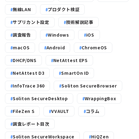
無線LAN
プロダクト検証
サプリカント設定
技術解説記事
調査報告
Windows
iOS
macOS
Android
ChromeOS
DHCP/DNS
NetAttest EPS
NetAttest D3
SmartOn ID
InfoTrace 360
Soliton SecureBrowser
Soliton SecureDesktop
WrappingBox
FileZen S
VVAULT
コラム
調査レポート目次
Soliton SecureWorkspace
HiQZen