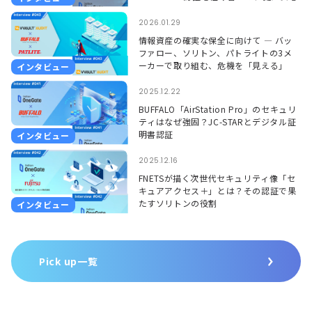
して使える環境に ―
2026.01.29
情報資産の確実な保全に向けて ― バッ
ファロー、ソリトン、パトライトの3メ
ーカーで取り組む、危機を「見える」
インタビュー
「聞こえる」形で捉えるソリューション
―
2025.12.22
BUFFALO「AirStation Pro」のセキュリ
ティはなぜ強固？JC-STARとデジタル証
明書認証
インタビュー
2025.12.16
FNETSが描く次世代セキュリティ像「セ
キュアアクセス＋」とは？その認証で果
たすソリトンの役割
インタビュー
Pick up一覧