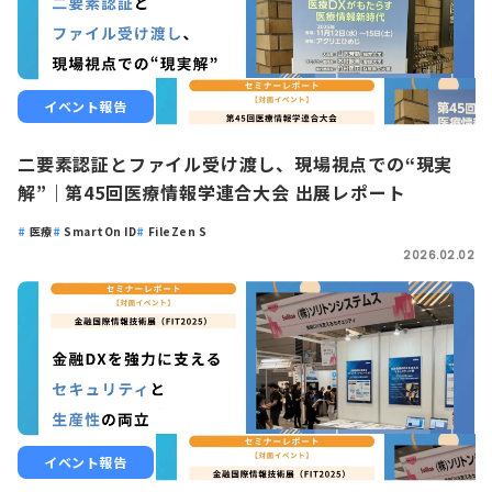
イベント報告
二要素認証とファイル受け渡し、現場視点での“現実
解”｜第45回医療情報学連合大会 出展レポート
医療
SmartOn ID
FileZen S
2026.02.02
イベント報告