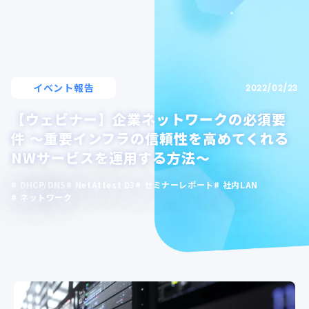
イベント報告
2022/02/23
【ウェビナー】企業ネットワークの必須要
件 ～重要インフラの信頼性を高めてくれる
NWサービスを運用する方法～
DHCP/DNS
NetAttest D3
セミナーレポート
社内LAN
ネットワーク