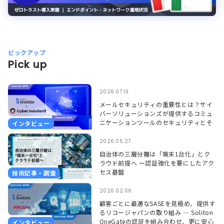
ピックアップ
Pick up
2026.07.19
メールセキュリティの重要性とは？サイ
バーソリューションズが提供するコミュ
ニケーションツールのセキュリティとそ
インタビュー
れを支えるSoliton OneGate
2026.05.27
自治体の三層分離は「端末1台化」とク
ラウド前提へ ー認証強化を要にしたアク
セス基盤
技術記事・調査
2026.02.06
顧客ごとに最適なSASEを見極め、提供す
るリコージャパンの取り組み ― Soliton
OneGateの認証を組み合わせ、更に安心
インタビュー