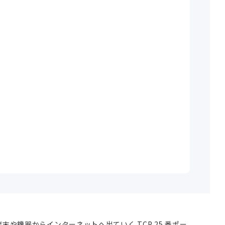
）は、社内端末や機器からインターネットへ出ていく TCP 25 番ポー