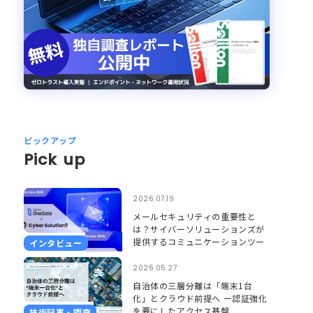
ピックアップ
Pick up
2026.07.19
メールセキュリティの重要性と
は？サイバーソリューションズが
提供するコミュニケーションツー
インタビュー
ルのセキュリティとそれを支える
Soliton OneGate
2026.05.27
自治体の三層分離は「端末1台
化」とクラウド前提へ ー認証強化
を要にしたアクセス基盤
技術記事・調査