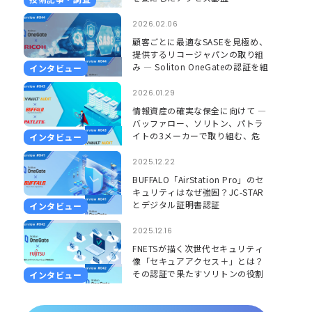
2026.02.06
顧客ごとに最適なSASEを見極め、
提供するリコージャパンの取り組
み ― Soliton OneGateの認証を組
インタビュー
み合わせ、更に安心して使える環
境に ―
2026.01.29
情報資産の確実な保全に向けて ―
バッファロー、ソリトン、パトラ
イトの3メーカーで取り組む、危
インタビュー
機を「見える」「聞こえる」形で
捉えるソリューション ―
2025.12.22
BUFFALO「AirStation Pro」のセ
キュリティはなぜ強固？JC-STAR
とデジタル証明書認証
インタビュー
2025.12.16
FNETSが描く次世代セキュリティ
像「セキュアアクセス＋」とは？
その認証で果たすソリトンの役割
インタビュー