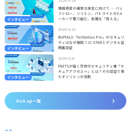
2026.01.29
情報資産の確実な保全に向けて ― バッ
ファロー、ソリトン、パトライトの3メ
ーカーで取り組む、危機を「見える」
インタビュー
「聞こえる」形で捉えるソリューション
―
2025.12.22
BUFFALO「AirStation Pro」のセキュリ
ティはなぜ強固？JC-STARとデジタル証
明書認証
インタビュー
2025.12.16
FNETSが描く次世代セキュリティ像「セ
キュアアクセス＋」とは？その認証で果
たすソリトンの役割
インタビュー
Pick up一覧
タグ