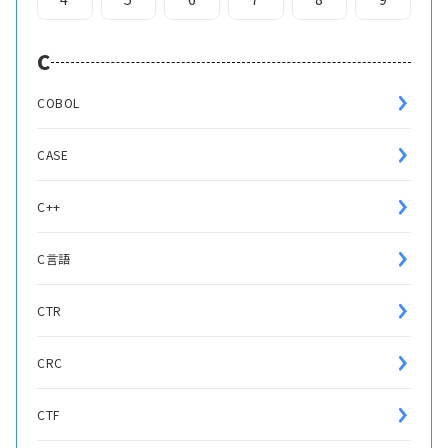
C
COBOL
CASE
C++
C言語
CTR
CRC
CTF