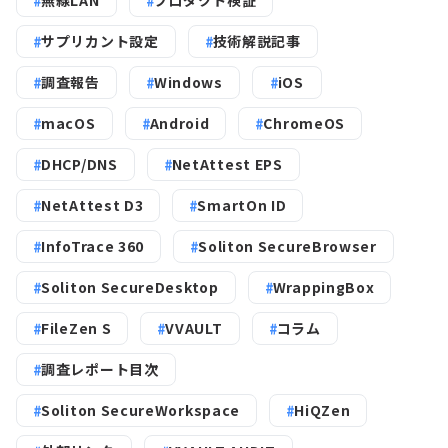
無線LAN
プロダクト検証
サプリカント設定
技術解説記事
調査報告
Windows
iOS
macOS
Android
ChromeOS
DHCP/DNS
NetAttest EPS
NetAttest D3
SmartOn ID
InfoTrace 360
Soliton SecureBrowser
Soliton SecureDesktop
WrappingBox
FileZen S
VVAULT
コラム
調査レポート目次
Soliton SecureWorkspace
HiQZen