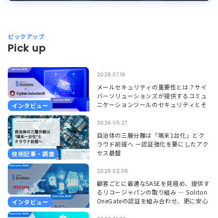
ピックアップ
Pick up
2026.07.19
メールセキュリティの重要性とは？サイ
バーソリューションズが提供するコミュ
ニケーションツールのセキュリティとそ
インタビュー
れを支えるSoliton OneGate
2026.05.27
自治体の三層分離は「端末1台化」とク
ラウド前提へ ー認証強化を要にしたアク
セス基盤
技術記事・調査
2026.02.06
顧客ごとに最適なSASEを見極め、提供す
るリコージャパンの取り組み ― Soliton
OneGateの認証を組み合わせ、更に安心
インタビュー
して使える環境に ―