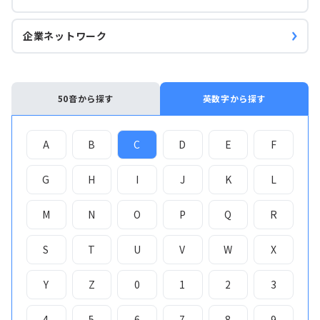
企業ネットワーク
50音から探す
英数字から探す
A
B
C
D
E
F
G
H
I
J
K
L
M
N
O
P
Q
R
S
T
U
V
W
X
Y
Z
0
1
2
3
4
5
6
7
8
9