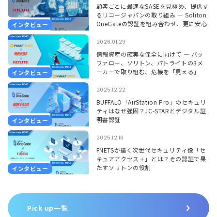
顧客ごとに最適なSASEを見極め、提供す
るリコージャパンの取り組み ― Soliton
OneGateの認証を組み合わせ、更に安心
インタビュー
して使える環境に ―
2026.01.29
情報資産の確実な保全に向けて ― バッ
ファロー、ソリトン、パトライトの3メ
ーカーで取り組む、危機を「見える」
インタビュー
「聞こえる」形で捉えるソリューション
―
2025.12.22
BUFFALO「AirStation Pro」のセキュリ
ティはなぜ強固？JC-STARとデジタル証
明書認証
インタビュー
2025.12.16
FNETSが描く次世代セキュリティ像「セ
キュアアクセス＋」とは？その認証で果
たすソリトンの役割
インタビュー
Pick up一覧