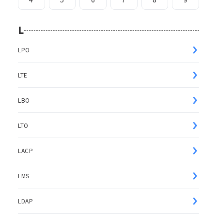
L
LPO
LTE
LBO
LTO
LACP
LMS
LDAP