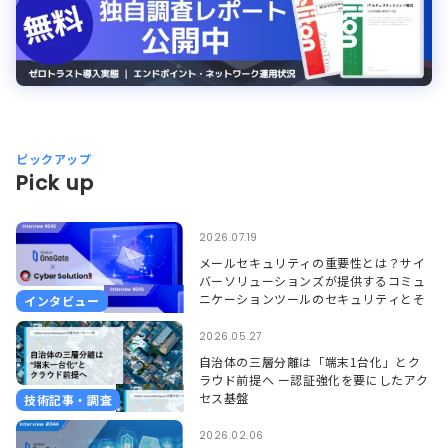
ピックアップ
Pick up
2026.07.19
メールセキュリティの重要性とは？サイ
バーソリューションズが提供するコミュ
ニケーションツールのセキュリティとそ
インタビュー
れを支えるSoliton OneGate
2026.05.27
自治体の三層分離は「端末1台化」とク
ラウド前提へ ー認証強化を要にしたアク
セス基盤
技術記事・調査
2026.02.06