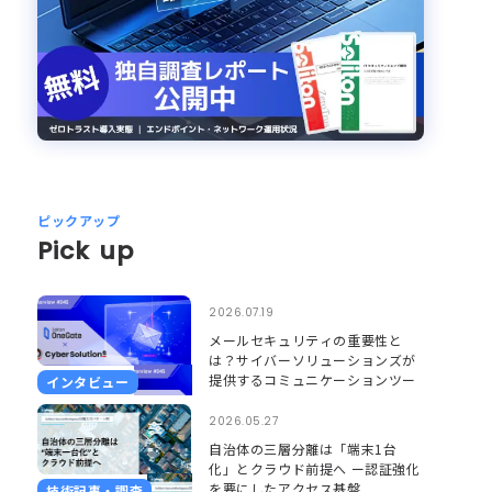
ピックアップ
Pick up
2026.07.19
メールセキュリティの重要性と
は？サイバーソリューションズが
提供するコミュニケーションツー
インタビュー
ルのセキュリティとそれを支える
Soliton OneGate
2026.05.27
自治体の三層分離は「端末1台
化」とクラウド前提へ ー認証強化
を要にしたアクセス基盤
技術記事・調査