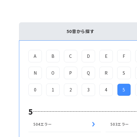
50音から探す
A
B
C
D
E
F
N
O
P
Q
R
S
0
1
2
3
4
5
5
504エラー
503エラー