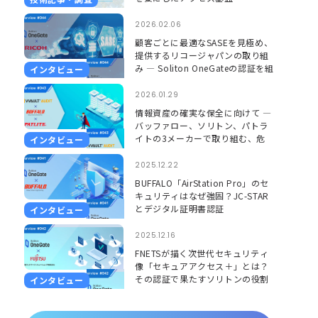
2026.02.06
顧客ごとに最適なSASEを見極め、
提供するリコージャパンの取り組
み ― Soliton OneGateの認証を組
インタビュー
み合わせ、更に安心して使える環
境に ―
2026.01.29
情報資産の確実な保全に向けて ―
バッファロー、ソリトン、パトラ
イトの3メーカーで取り組む、危
インタビュー
機を「見える」「聞こえる」形で
捉えるソリューション ―
2025.12.22
BUFFALO「AirStation Pro」のセ
キュリティはなぜ強固？JC-STAR
とデジタル証明書認証
インタビュー
2025.12.16
FNETSが描く次世代セキュリティ
像「セキュアアクセス＋」とは？
その認証で果たすソリトンの役割
インタビュー