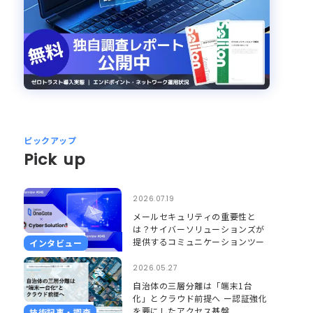
ピックアップ
Pick up
2026.07.19
メールセキュリティの重要性と
は？サイバーソリューションズが
提供するコミュニケーションツー
インタビュー
ルのセキュリティとそれを支える
Soliton OneGate
2026.05.27
自治体の三層分離は「端末1台
化」とクラウド前提へ ー認証強化
を要にしたアクセス基盤
技術記事・調査