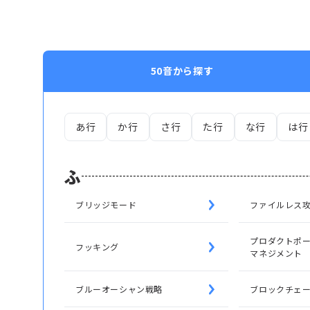
50音から探す
あ行
か行
さ行
た行
な行
は行
ふ
ブリッジモード
ファイルレス
プロダクトポ
フッキング
マネジメント
ブルーオーシャン戦略
ブロックチェ