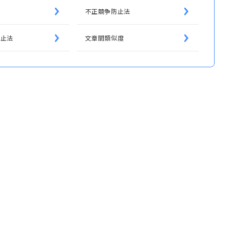
ア
不正競争防止法
禁止法
文章間類似度