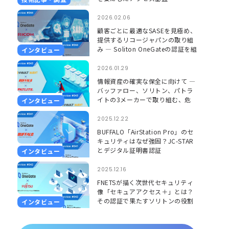
2026.02.06
顧客ごとに最適なSASEを見極め、
提供するリコージャパンの取り組
み ― Soliton OneGateの認証を組
インタビュー
み合わせ、更に安心して使える環
境に ―
2026.01.29
情報資産の確実な保全に向けて ―
バッファロー、ソリトン、パトラ
イトの3メーカーで取り組む、危
インタビュー
機を「見える」「聞こえる」形で
捉えるソリューション ―
2025.12.22
BUFFALO「AirStation Pro」のセ
キュリティはなぜ強固？JC-STAR
とデジタル証明書認証
インタビュー
2025.12.16
FNETSが描く次世代セキュリティ
像「セキュアアクセス＋」とは？
その認証で果たすソリトンの役割
インタビュー